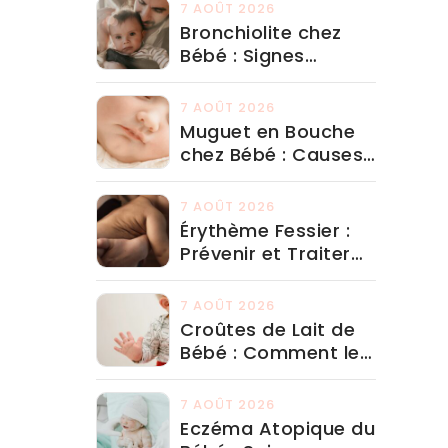
7 AOÛT 2026
Bronchiolite chez
Bébé : Signes
d'Alerte et Quand
Aller aux Urgences
7 AOÛT 2026
Muguet en Bouche
chez Bébé : Causes
et Traitement
Adapté
7 AOÛT 2026
Érythème Fessier :
Prévenir et Traiter
avec les Bons
Produits
7 AOÛT 2026
Croûtes de Lait de
Bébé : Comment les
Traiter Efficacement
7 AOÛT 2026
Eczéma Atopique du