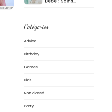
Bébé : Soins
Quotidiens et
Produits à Éviter
Catégories
Advice
Birthday
Games
Kids
Non classé
Party