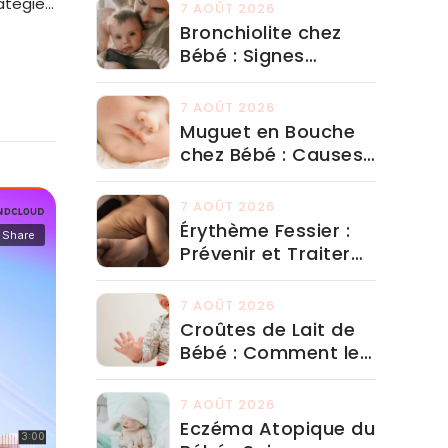
rategies
7 AOÛT 2026
Bronchiolite chez
Bébé : Signes
d'Alerte et Quand
Aller aux Urgences
7 AOÛT 2026
Muguet en Bouche
chez Bébé : Causes
et Traitement
Adapté
7 AOÛT 2026
Érythème Fessier :
Prévenir et Traiter
avec les Bons
Produits
7 AOÛT 2026
Croûtes de Lait de
Bébé : Comment les
Traiter Efficacement
7 AOÛT 2026
Eczéma Atopique du