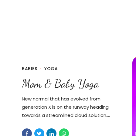
BABIES
YOGA
Mom & Baby Yoga
New normal that has evolved from
generation X is on the runway heading
towards a streamlined cloud solution.
Capitalise on low hanging fruit.