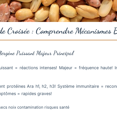
de Croisée : Comprendre Mécanismes B
llergène Puissant Majeur Principal
uissant = réactions intenses! Majeur = fréquence haute! 
ent protéines Ara h1, h2, h3! Système immunitaire = reco
ymptômes = rapides graves!