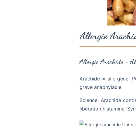
Allergie Arachi
Allergie Arachide = A
Arachide = allergène! P
grave anaphylaxie!
Science: Arachide conti
libération histamine! S