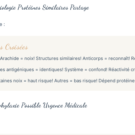
iologie Protéines Similaires Partage
 :
s Croisées
Arachide = noix! Structures similaires! Anticorps = reconnaît! R
es antigéniques = identiques! Système = confond! Réactivité cr
aines noix = haut risque! Autres = bas risque! Dépend protéine
hylaxie Possible Urgence Médicale