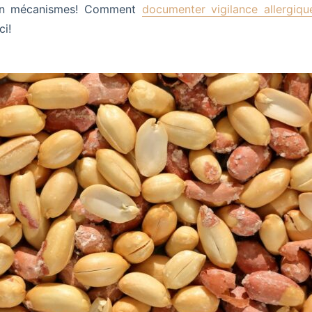
tion mécanismes! Comment
documenter vigilance allergiqu
ci!