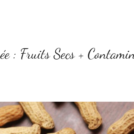
Home
Le concept
Tarifs
Boîte à Idées
sée : Fruits Secs + Contami