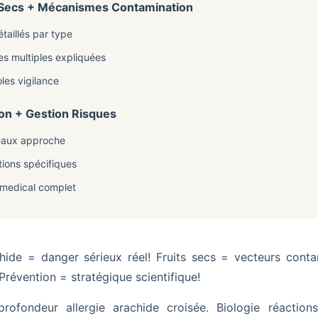
ts Secs + Mécanismes Contamination
étaillés par type
s multiples expliquées
oles vigilance
ion + Gestion Risques
veaux approche
tions spécifiques
 medical complet
chide = danger sérieux réel! Fruits secs = vecteurs cont
révention = stratégique scientifique!
ofondeur allergie arachide croisée. Biologie réactions