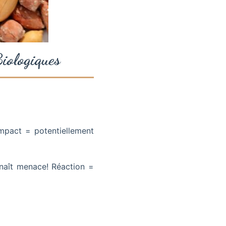
iologiques
Impact = potentiellement
nnaît menace! Réaction =