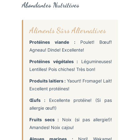
Abondantes Nutritives
Aliments Sûrs Alternatives
Protéines viande :
Poulet! Bœuf!
Agneau! Dinde! Excellente!
Protéines végétales :
Légumineuses!
Lentilles! Pois chiches! Très bon!
Produits laitiers :
Yaourt! Fromage! Lait!
Excellent protéines!
Œufs :
Excellente protéine! (Si pas
allergie œuf!)
Fruits secs :
Noix (si pas allergie!)!
Amandes! Noix cajou!
Algues marines :
Nori! Wakame!