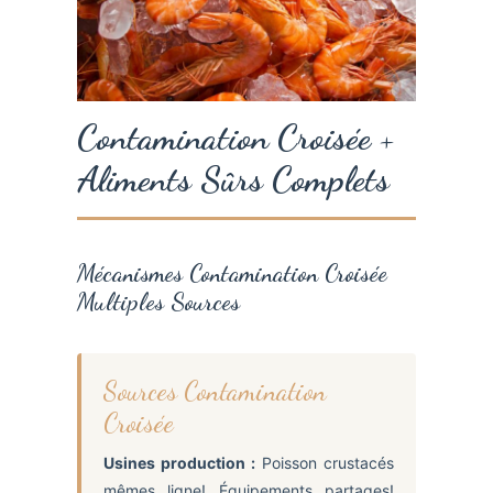
Contamination Croisée +
Aliments Sûrs Complets
Mécanismes Contamination Croisée
Multiples Sources
Sources Contamination
Croisée
Usines production :
Poisson crustacés
mêmes ligne! Équipements partages!