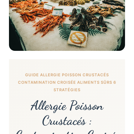
GUIDE ALLERGIE POISSON CRUSTACÉS
CONTAMINATION CROISÉE ALIMENTS SÛRS 6
STRATÉGIES
Allergie Poisson
Crustacés :