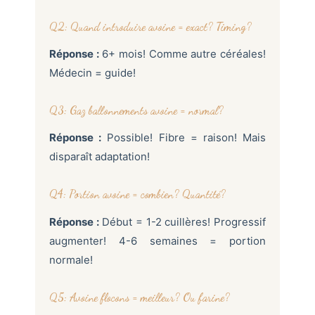
Q2: Quand introduire avoine = exact? Timing?
Réponse :
6+ mois! Comme autre céréales!
Médecin = guide!
Q3: Gaz ballonnements avoine = normal?
Réponse :
Possible! Fibre = raison! Mais
disparaît adaptation!
Q4: Portion avoine = combien? Quantité?
Réponse :
Début = 1-2 cuillères! Progressif
augmenter! 4-6 semaines = portion
normale!
Q5: Avoine flocons = meilleur? Ou farine?