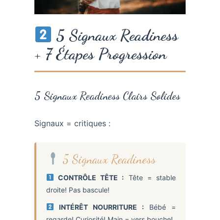
5 Signaux Readiness
+ 7 Étapes Progression
5 Signaux Readiness Clairs Solides
Signaux = critiques :
5 Signaux Readiness
CONTRÔLE TÊTE :
Tête = stable
droite! Pas bascule!
INTÉRÊT NOURRITURE :
Bébé =
regarde! Curiosité! Main = vers bouche!