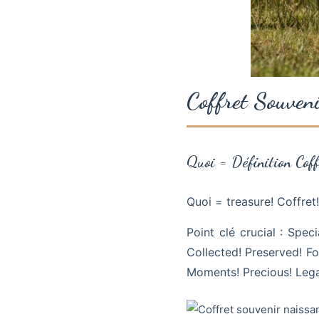
Coffret Souven
Quoi = Définition Cof
Quoi = treasure! Coffret
Point clé crucial : Spec
Collected! Preserved! Fo
Moments! Precious! Lega