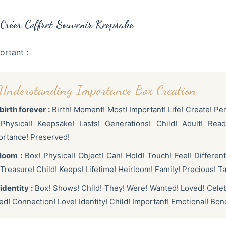
Créer Coffret Souvenir Keepsake
ortant :
s Understanding Importance Box Creation
irth forever :
Birth! Moment! Most! Important! Life! Create! Pe
Physical! Keepsake! Lasts! Generations! Child! Adult! Rea
ortance! Preserved!
loom :
Box! Physical! Object! Can! Hold! Touch! Feel! Different
 Treasure! Child! Keeps! Lifetime! Heirloom! Family! Precious! 
dentity :
Box! Shows! Child! They! Were! Wanted! Loved! Celebr
 Connection! Love! Identity! Child! Important! Emotional! Bon