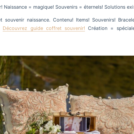
r! Naissance = magique! Souvenirs = éternels! Solutions exi
t souvenir naissance. Contenu! Items! Souvenirs! Bracel
e!
Découvrez guide coffret souvenir!
Création = spéciale