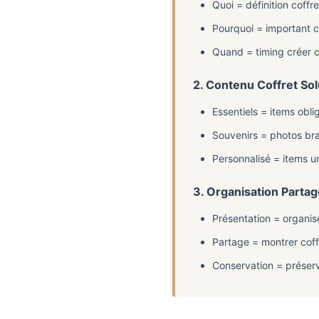
Quoi = définition coff
Pourquoi = important c
Quand = timing créer c
2. Contenu Coffret Sol
Essentiels = items obli
Souvenirs = photos br
Personnalisé = items u
3. Organisation Partag
Présentation = organis
Partage = montrer coff
Conservation = préserv