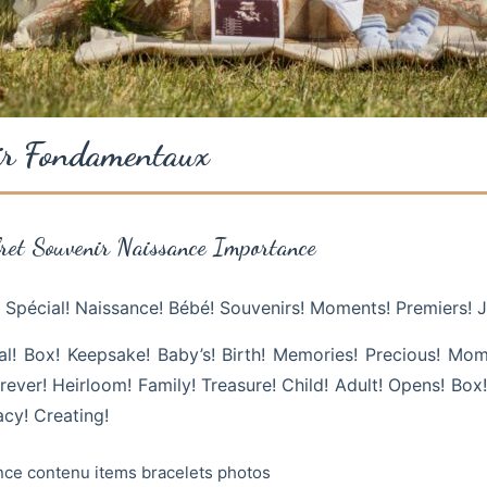
ir Fondamentaux
fret Souvenir Naissance Importance
! Spécial! Naissance! Bébé! Souvenirs! Moments! Premiers! J
ial! Box! Keepsake! Baby’s! Birth! Memories! Precious! Mom
rever! Heirloom! Family! Treasure! Child! Adult! Opens! Box!
cy! Creating!