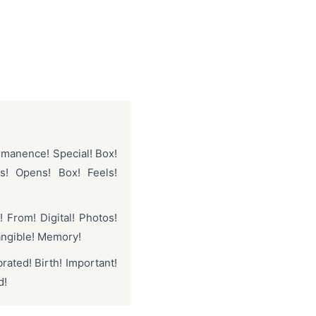
rmanence! Special! Box!
ds! Opens! Box! Feels!
! From! Digital! Photos!
Tangible! Memory!
ated! Birth! Important!
d!