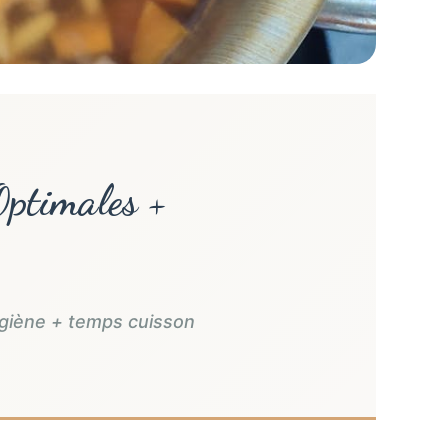
Optimales +
ygiène + temps cuisson