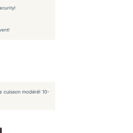
ecurity!
vent!
s cuisson modéré! 10-