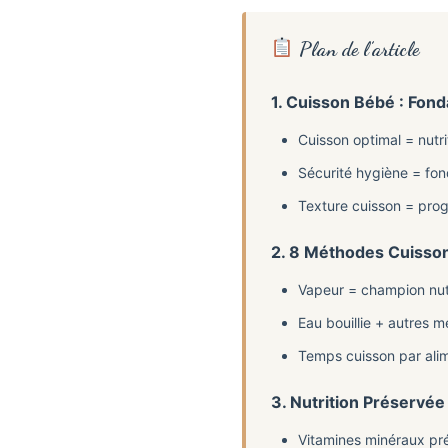
Plan de l’article
1. Cuisson Bébé : Fo
Cuisson optimal = nutr
Sécurité hygiène = fo
Texture cuisson = pro
2. 8 Méthodes Cuisso
Vapeur = champion nutr
Eau bouillie + autres 
Temps cuisson par ali
3. Nutrition Préservé
Vitamines minéraux pr