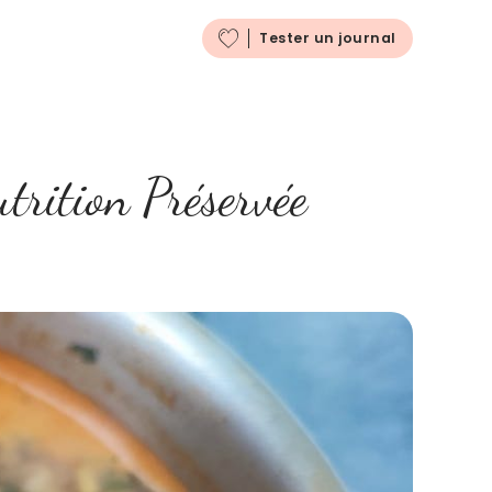
Français
Tester un journal
trition Préservée