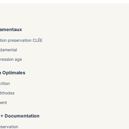
ndamentaux
ition preservation CLÉE
ndamental
gression age
n Optimales
ition
méthodes
ment
e + Documentation
éservation