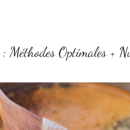
Home
Le concept
Tarifs
Boîte à Idées
 : Méthodes Optimales + Nu