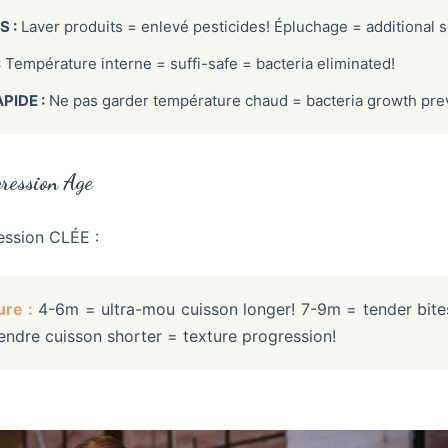
 :
Laver produits = enlevé pesticides! Épluchage = additional s
:
Température interne = suffi-safe = bacteria eliminated!
PIDE :
Ne pas garder température chaud = bacteria growth pre
ression Age
ession CLÉE :
re :
4-6m = ultra-mou cuisson longer! 7-9m = tender bite
ndre cuisson shorter = texture progression!