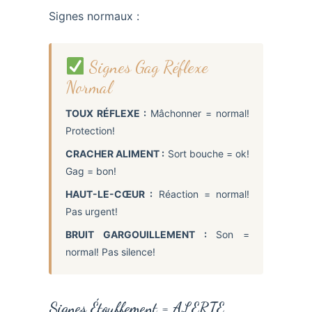
Signes normaux :
Signes Gag Réflexe
Normal
TOUX RÉFLEXE :
Mâchonner = normal!
Protection!
CRACHER ALIMENT :
Sort bouche = ok!
Gag = bon!
HAUT-LE-CŒUR :
Réaction = normal!
Pas urgent!
BRUIT GARGOUILLEMENT :
Son =
normal! Pas silence!
Signes Étouffement = ALERTE