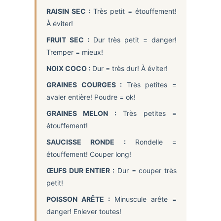
RAISIN SEC :
Très petit = étouffement!
À éviter!
FRUIT SEC :
Dur très petit = danger!
Tremper = mieux!
NOIX COCO :
Dur = très dur! À éviter!
GRAINES COURGES :
Très petites =
avaler entière! Poudre = ok!
GRAINES MELON :
Très petites =
étouffement!
SAUCISSE RONDE :
Rondelle =
étouffement! Couper long!
ŒUFS DUR ENTIER :
Dur = couper très
petit!
POISSON ARÊTE :
Minuscule arête =
danger! Enlever toutes!