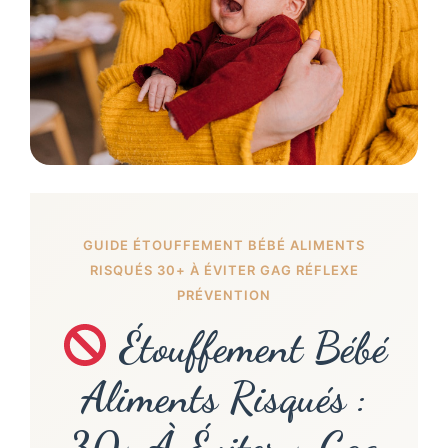
GUIDE ÉTOUFFEMENT BÉBÉ ALIMENTS
RISQUÉS 30+ À ÉVITER GAG RÉFLEXE
PRÉVENTION
Étouffement Bébé
Aliments Risqués :
30+ À Éviter + Gag