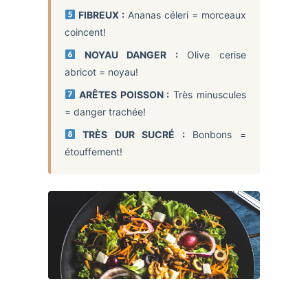
FIBREUX :
Ananas céleri = morceaux
coincent!
NOYAU DANGER :
Olive cerise
abricot = noyau!
ARÊTES POISSON :
Très minuscules
= danger trachée!
TRÈS DUR SUCRÉ :
Bonbons =
étouffement!