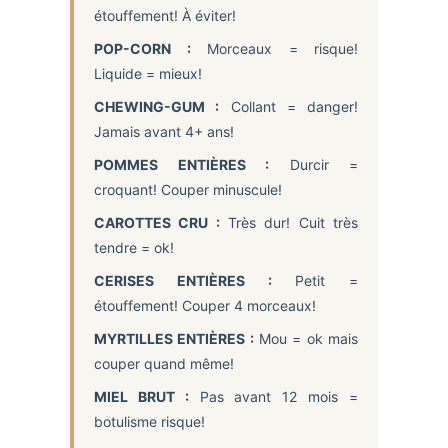
étouffement! À éviter!
POP-CORN :
Morceaux = risque!
Liquide = mieux!
CHEWING-GUM :
Collant = danger!
Jamais avant 4+ ans!
POMMES ENTIÈRES :
Durcir =
croquant! Couper minuscule!
CAROTTES CRU :
Très dur! Cuit très
tendre = ok!
CERISES ENTIÈRES :
Petit =
étouffement! Couper 4 morceaux!
MYRTILLES ENTIÈRES :
Mou = ok mais
couper quand même!
MIEL BRUT :
Pas avant 12 mois =
botulisme risque!