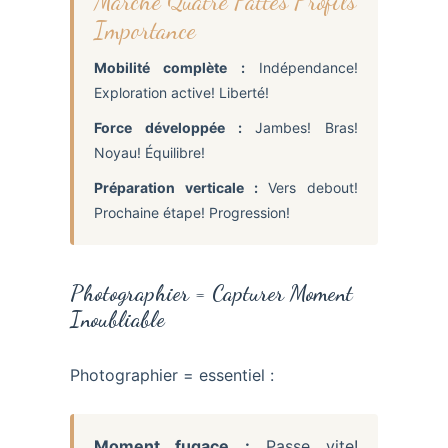
Marche Quatre Pattes Profils
Importance
Mobilité complète :
Indépendance!
Exploration active! Liberté!
Force développée :
Jambes! Bras!
Noyau! Équilibre!
Préparation verticale :
Vers debout!
Prochaine étape! Progression!
Photographier = Capturer Moment
Inoubliable
Photographier = essentiel :
Moment fugace :
Passe vite!