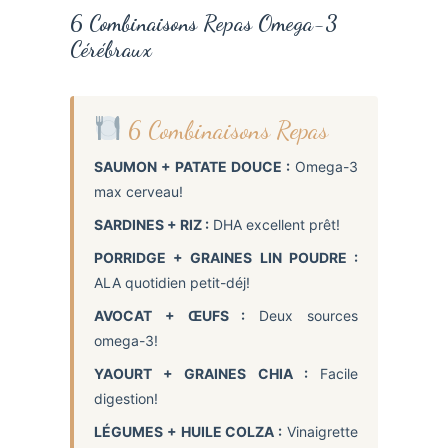
6 Combinaisons Repas Omega-3
Cérébraux
6 Combinaisons Repas
SAUMON + PATATE DOUCE :
Omega-3
max cerveau!
SARDINES + RIZ :
DHA excellent prêt!
PORRIDGE + GRAINES LIN POUDRE :
ALA quotidien petit-déj!
AVOCAT + ŒUFS :
Deux sources
omega-3!
YAOURT + GRAINES CHIA :
Facile
digestion!
LÉGUMES + HUILE COLZA :
Vinaigrette