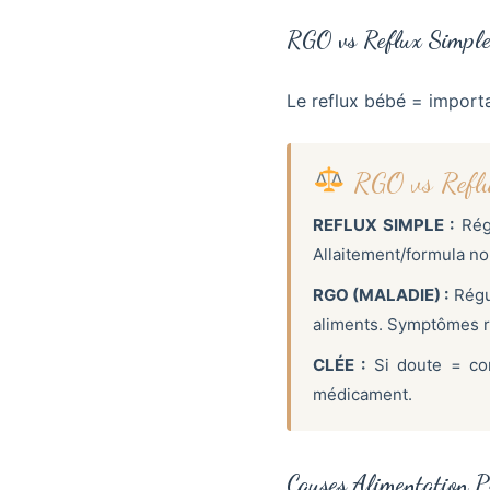
RGO vs Reflux Simple
Le reflux bébé = importa
RGO vs Reflu
REFLUX SIMPLE :
Régu
Allaitement/formula n
RGO (MALADIE) :
Régu
aliments. Symptômes re
CLÉE :
Si doute = con
médicament.
Causes Alimentation P