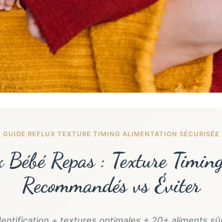
GUIDE REFLUX TEXTURE TIMING ALIMENTATION SÉCURISÉE
 Bébé Repas : Texture Timin
Recommandés vs Éviter
dentification + textures optimales + 20+ aliments sûr