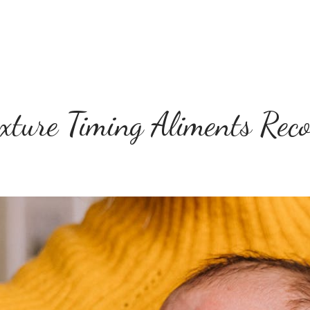
Home
Le concept
Tarifs
Boîte à Idées
exture Timing Aliments Rec