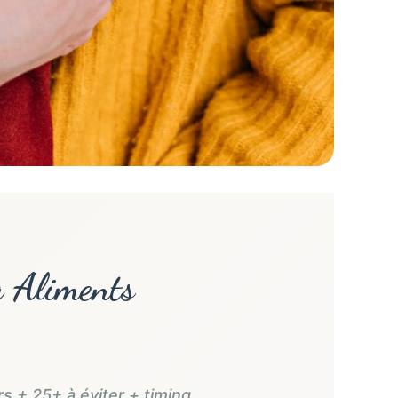
g Aliments
s + 25+ à éviter + timing