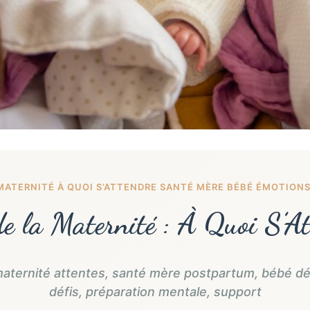
MATERNITÉ À QUOI S’ATTENDRE SANTÉ MÈRE BÉBÉ ÉMOTIONS
de la Maternité : À Quoi S’At
maternité attentes, santé mère postpartum, bébé 
défis, préparation mentale, support