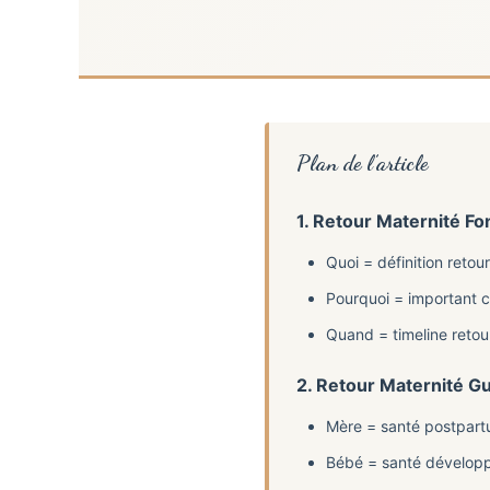
Plan de l’article
1. Retour Maternité 
Quoi = définition reto
Pourquoi = important c
Quand = timeline retou
2. Retour Maternité 
Mère = santé postpar
Bébé = santé développ