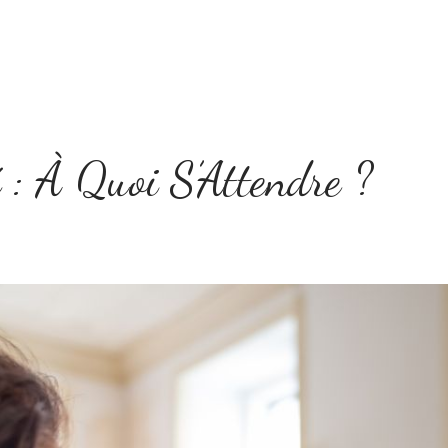
Home
Le concept
Tarifs
Boîte à Idées
 : À Quoi S’Attendre ?