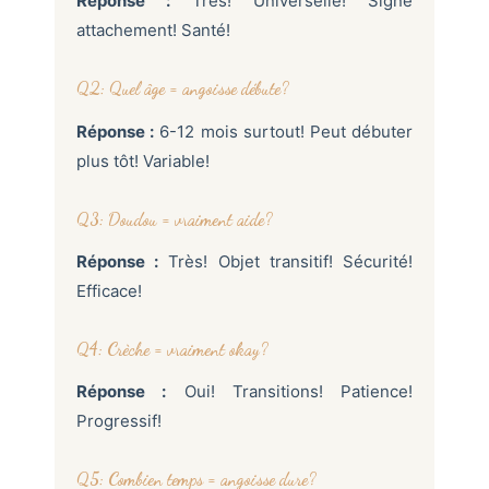
Réponse :
Très! Universelle! Signe
attachement! Santé!
Q2: Quel âge = angoisse débute?
Réponse :
6-12 mois surtout! Peut débuter
plus tôt! Variable!
Q3: Doudou = vraiment aide?
Réponse :
Très! Objet transitif! Sécurité!
Efficace!
Q4: Crèche = vraiment okay?
Réponse :
Oui! Transitions! Patience!
Progressif!
Q5: Combien temps = angoisse dure?