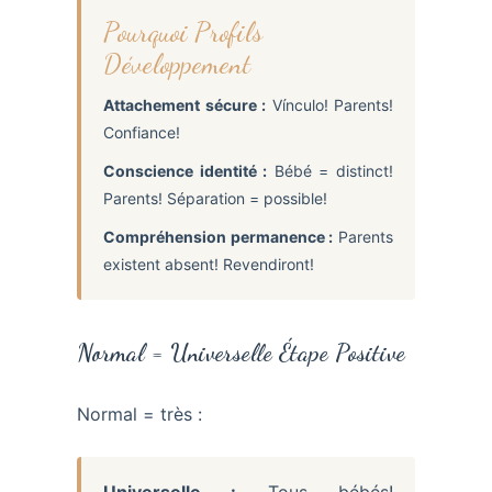
Pourquoi Profils
Développement
Attachement sécure :
Vínculo! Parents!
Confiance!
Conscience identité :
Bébé = distinct!
Parents! Séparation = possible!
Compréhension permanence :
Parents
existent absent! Revendiront!
Normal = Universelle Étape Positive
Normal = très :
Universelle :
Tous bébés!