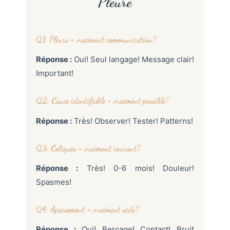
Pleure
Q1: Pleurs = vraiment communication?
Réponse :
Oui! Seul langage! Message clair!
Important!
Q2: Cause identifiable = vraiment possible?
Réponse :
Très! Observer! Tester! Patterns!
Q3: Coliques = vraiment courant?
Réponse :
Très! 0-6 mois! Douleur!
Spasmes!
Q4: Apaisement = vraiment aide?
Réponse :
Oui! Berçage! Contact! Bruit