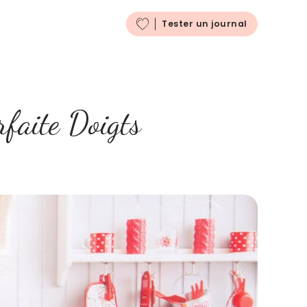
Français
Tester un journal
rfaite Doigts