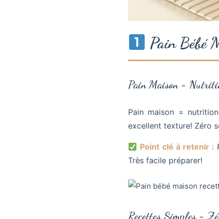
Pain Bébé M
Pain Maison = Nutrit
Pain maison = nutritio
excellent texture! Zéro s
Point clé à retenir :
P
Très facile préparer!
Recettes Simples = Zé