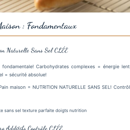
aison : Fondamentaux
ion Naturelle Sans Sel CLÉE
n fondamentale! Carbohydrates complexes = énergie lent
el = sécurité absolue!
ain maison = NUTRITION NATURELLE SANS SEL! Contrôle i
ro Additifs Contrôle CLÉE