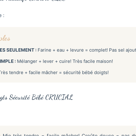
 :
ples
ES SEULEMENT :
Farine + eau + levure = complet! Pas sel ajout
IMPLE :
Mélanger + lever + cuire! Très facile maison!
rès tendre + facile mâcher = sécurité bébé doigts!
oigts Sécurité Bébé CRUCIAL
:
Mie très tendre = facile mâcher! Croûte douce = pas du